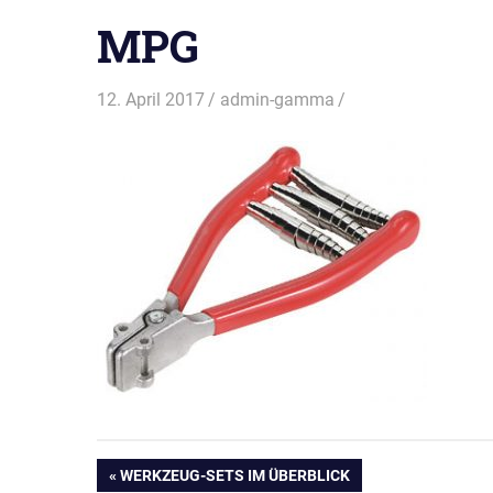
MPG
12. April 2017
admin-gamma
Beitragsnavigation
VORHERIGER
WERKZEUG-SETS IM ÜBERBLICK