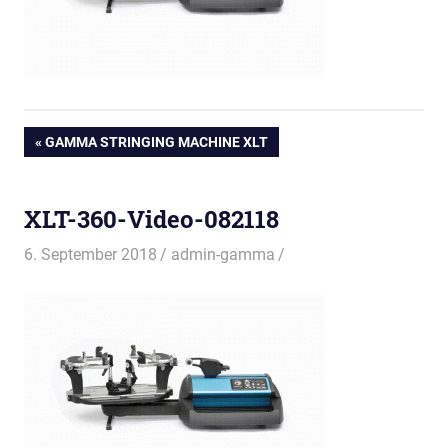
Beitragsnavigation
VORHERIGER
GAMMA STRINGING MACHINE XLT
BEITRAG:
XLT-360-Video-082118
6. September 2018
admin-gamma