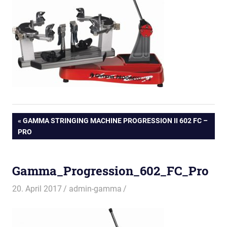
Beitragsnavigation
VORHERIGER
GAMMA STRINGING MACHINE PROGRESSION II 602 FC –
BEITRAG:
PRO
Gamma_Progression_602_FC_Pro
20. April 2017
admin-gamma