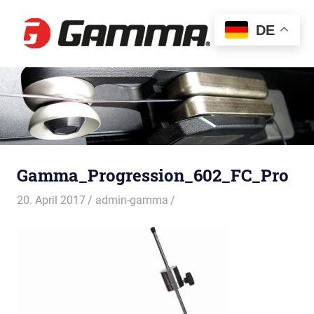
Gamma
DE
MENÜ
Besaitun
Zum
Inhalt
springen
Gamma_Progression_602_FC_Pro
20. April 2017
admin-gamma