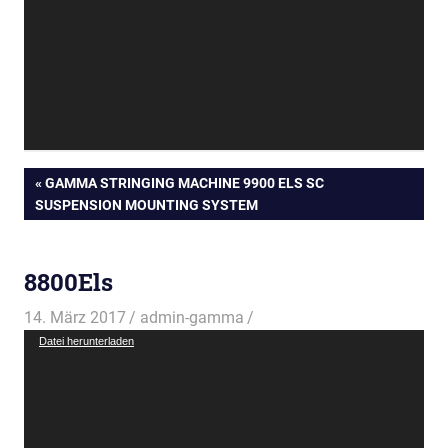
Beitragsnavigation
VORHERIGER
GAMMA STRINGING MACHINE 9900 ELS SC
BEITRAG:
SUSPENSION MOUNTING SYSTEM
8800Els
14. März 2017
admin-gamma
Video-
Datei herunterladen
Player