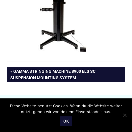
Beitragsnavigation
VORHERIGER
GAMMA STRINGING MACHINE 8900 ELS SC
BEITRAG:
SUSPENSION MOUNTING SYSTEM
Diese Website benutzt Cookies. Wenn du die Website weiter
nutzt, gehen wir von deinem Einverständnis aus.
OK