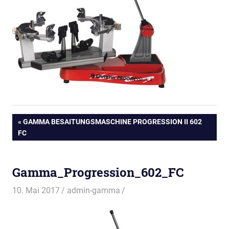
Beitragsnavigation
VORHERIGER
GAMMA BESAITUNGSMASCHINE PROGRESSION II 602
BEITRAG:
FC
Gamma_Progression_602_FC
10. Mai 2017
admin-gamma