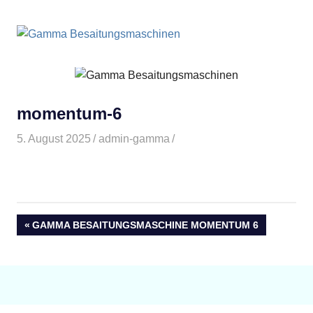
Gamma
MENÜ
Besaitungsm
Zum
Inhalt
springen
momentum-6
5. August 2025
admin-gamma
Beitragsnavigation
VORHERIGER
GAMMA BESAITUNGSMASCHINE MOMENTUM 6
BEITRAG: