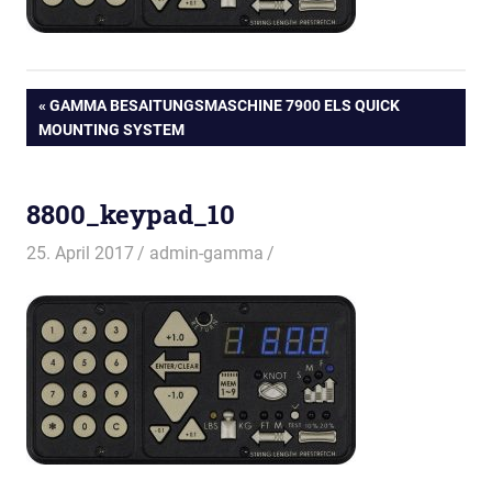
Beitragsnavigation
VORHERIGER
GAMMA BESAITUNGSMASCHINE 7900 ELS QUICK
BEITRAG:
MOUNTING SYSTEM
8800_keypad_10
25. April 2017
admin-gamma