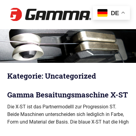
Gamma
DE
MENÜ
Besaitun
Zum
Inhalt
springen
Kategorie:
Uncategorized
Gamma Besaitungsmaschine X-ST
Die X-ST ist das Partnermodelll zur Progression ST.
Beide Maschinen unterscheiden sich lediglich in Farbe,
Form und Material der Basis. Die blaue X-ST hat die High
WEITERLESEN